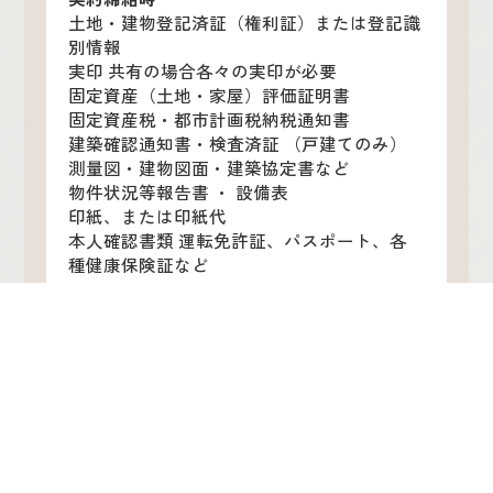
土地・建物登記済証（権利証）または登記識
別情報
実印 共有の場合各々の実印が必要
固定資産（土地・家屋）評価証明書
固定資産税・都市計画税納税通知書
建築確認通知書・検査済証 （戸建てのみ）
測量図・建物図面・建築協定書など
物件状況等報告書 ・ 設備表
印紙、または印紙代
本人確認書類 運転免許証、パスポート、各
種健康保険証など
引渡し時
印鑑証明書 3 ケ月以内に発行した 物）
住民票 3 ケ月以内に発行した 物）
銀行口座書類
売買代金を振り込む銀行口座の通帳や通帳印
など
抵当権等抹消書類