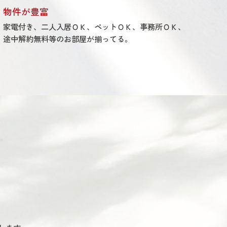
物件が豊富
家電付き、二人入居ＯＫ、ペットＯＫ、事務所ＯＫ、
途中解約無料等のお部屋が揃ってる。