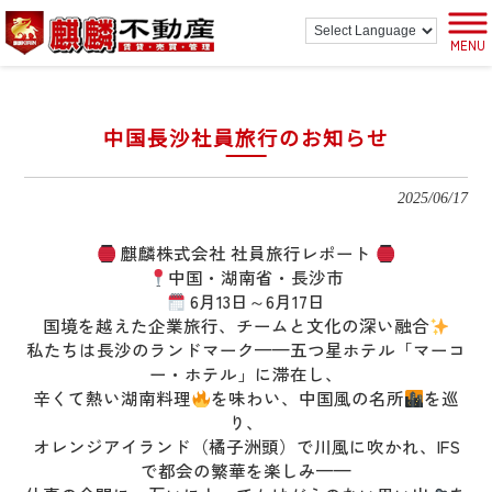
MENU
中国長沙社員旅行のお知らせ
2025/06/17
麒麟株式会社 社員旅行レポート
中国・湖南省・長沙市
6月13日～6月17日
国境を越えた企業旅行、チームと文化の深い融合
私たちは長沙のランドマーク——五つ星ホテル「マーコ
ー・ホテル」に滞在し、
辛くて熱い湖南料理
を味わい、中国風の名所
を巡
り、
オレンジアイランド（橘子洲頭）で川風に吹かれ、IFS
で都会の繁華を楽しみ——