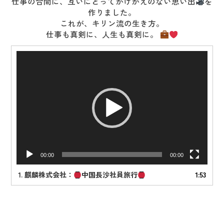
仕事の合間に、互いにとってかけがえのない思い出
を
作りました。
これが、キリン流の生き方。
仕事も真剣に、人生も真剣に。
動
画
プ
レ
ー
ヤ
ー
00:00
00:00
1.
麒麟株式会社：
中国長沙社員旅行
1:53